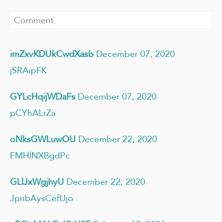
imZxvKDUkCwdXasb
December 07, 2020
jSRAipFK
GYLcHqijWDaFs
December 07, 2020
pCYhALrZa
oNksGWLuwOU
December 22, 2020
FMHlNXBgdPc
GLlJxWgjhyU
December 22, 2020
JpnbAysCefUjo