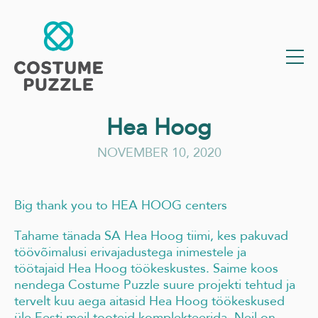
Hea Hoog
NOVEMBER 10, 2020
Big thank you to HEA HOOG centers
Tahame tänada SA Hea Hoog tiimi, kes pakuvad
töövõimalusi erivajadustega inimestele ja
töötajaid Hea Hoog töökeskustes. Saime koos
nendega Costume Puzzle suure projekti tehtud ja
tervelt kuu aega aitasid Hea Hoog töökeskused
üle Eesti meil tooteid komplekteerida. Neil on