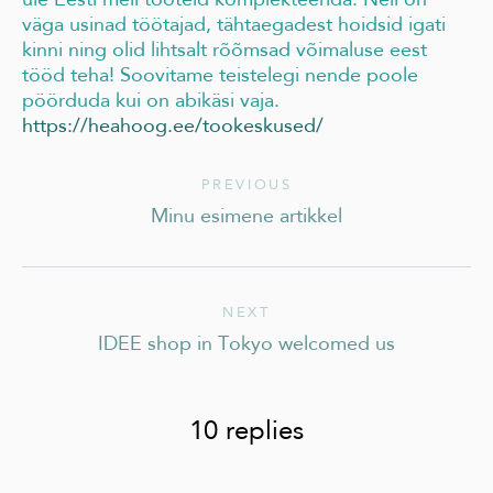
väga usinad töötajad, tähtaegadest hoidsid igati
kinni ning olid lihtsalt rõõmsad võimaluse eest
tööd teha! Soovitame teistelegi nende poole
pöörduda kui on abikäsi vaja.
https://heahoog.ee/tookeskused/
PREVIOUS
Minu esimene artikkel
NEXT
IDEE shop in Tokyo welcomed us
10 replies