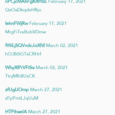
nPCjcMAhFgKItHSE
February 17, 2021
QxOaDkqdeHRjo
lehnFWjRw
February 17, 2021
MrgFiTvsBobVDmw
fWiLjSQVvdcJoXNl
March 02, 2021
hOJBiSGTaCRHrf
WhyXlPrVFtSa
March 02, 2021
TtnjMlhBUzCK
zfUglJOmp
March 27, 2021
zFpPmtLJqUuM
HTPihaeIA
March 27, 2021